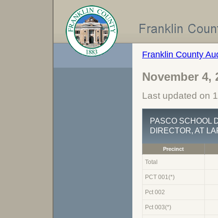
Franklin County Aud
November 4, 
Last updated on 
PASCO SCHOOL DI
DIRECTOR, AT LA
Precinct
Total
PCT 001(*)
Pct 002
Pct 003(*)