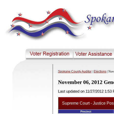
Spokane County Auditor
|
Elections
| Nov
November 06, 2012 Gene
Last updated on 11/27/2012 1:53
Supreme Court - Justice Posi
Precinct